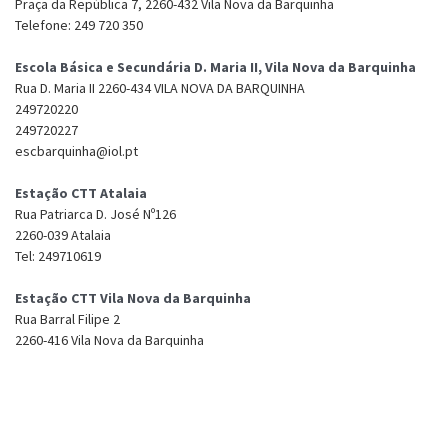
Praça da República 7, 2260-432 Vila Nova da Barquinha
Telefone: 249 720 350
Escola Básica e Secundária D. Maria II, Vila Nova da Barquinha
Rua D. Maria II 2260-434 VILA NOVA DA BARQUINHA
249720220
249720227
escbarquinha@iol.pt
Estação CTT Atalaia
Rua Patriarca D. José Nº126
2260-039 Atalaia
Tel: 249710619
Estação CTT Vila Nova da Barquinha
Rua Barral Filipe 2
2260-416 Vila Nova da Barquinha
Tel: 249720300
Farmácia Tente - Atalaia
Rua Gago Coutinho, 8, 2260-032 Atalaia
Tel: 249710695