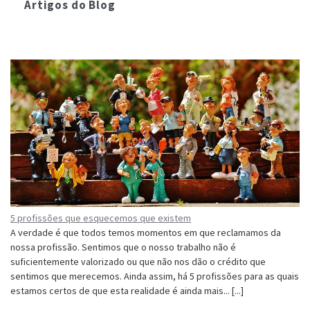
Artigos do Blog
Fax: 249711739
Junta de Freguesia de Tancos
Rua da Escola Velha, 4, Tancos, 2260-316 Vila Nova da Barquinha
Tel. / Fax: 249 712094
E-mail: jftancos@gmail.com
Repartição de Finanças Vila Nova da Barquinha
Rua Benvinda da Conceição Pereira, Bloco 1
2260-417 Vila Nova da Barquinha
Tel: 249710226
5 profissões que esquecemos que existem
A verdade é que todos temos momentos em que reclamamos da
nossa profissão. Sentimos que o nosso trabalho não é
suficientemente valorizado ou que não nos dão o crédito que
sentimos que merecemos. Ainda assim, há 5 profissões para as quais
estamos certos de que esta realidade é ainda mais... [...]