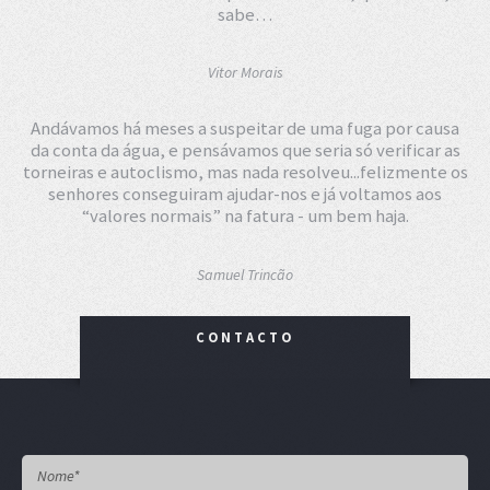
sabe…
Vitor Morais
Andávamos há meses a suspeitar de uma fuga por causa
da conta da água, e pensávamos que seria só verificar as
torneiras e autoclismo, mas nada resolveu...felizmente os
senhores conseguiram ajudar-nos e já voltamos aos
“valores normais” na fatura - um bem haja.
Samuel Trincão
CONTACTO