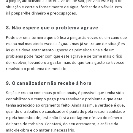
a pingar, autoclismo a correr… Antes de sair, previna este tipo de
situação e corte o fornecimento de água, fechando a válvula. Isto
irá poupar-lhe dinheiro e preocupações.
8. Não espere que o problema agrave
Pode ser uma torneira que só fica a pingar às vezes ou um cano que
escoa mal mas ainda escoa a água… mas já se tratam de situações
às quais deve estar atento. Ignorar os primeiros sinais de um
problema pode fazer com que este agrave e se torne mais difícil
de resolver, levando-o a gastar mais do que teria gasto se tivesse
resolvido o problema de imediato.
9. O canalizador não recebe à hora
Se já se cruzou com maus profissionais, é possível que tenha sido
contabilizado o tempo pago para resolver o problema e que este
tenha acrescido ao orçamento feito. Ainda assim, a verdade é que,
quando o trabalho do canalizador é pautado pela responsabilidade
e pela honestidade, este não fará a contagem efetiva do número
de horas de trabalho. Constará, do seu orçamento, a análise da
mão-de-obra e do material necessário.