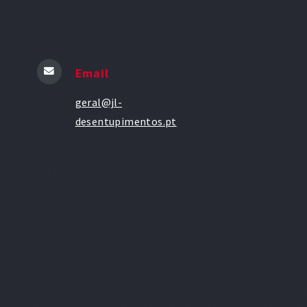
Email
geral@jl-
desentupimentos.pt