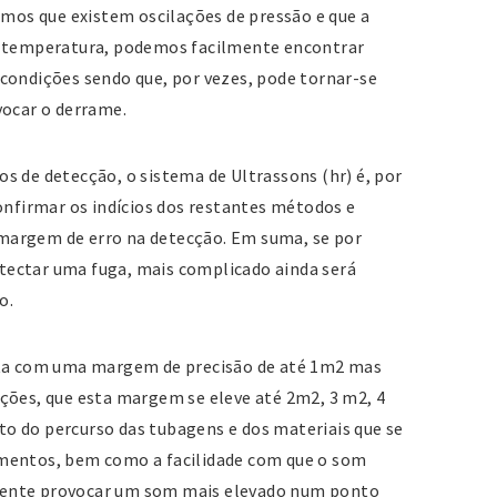
rmos que existem oscilações de pressão e que a
a temperatura, podemos facilmente encontrar
condições sendo que, por vezes, pode tornar-se
vocar o derrame.
s de detecção, o sistema de Ultrassons (hr) é, por
onfirmar os indícios dos restantes métodos e
margem de erro na detecção. Em suma, se por
detectar uma fuga, mais complicado ainda será
o.
ita com uma margem de precisão de até 1m2 mas
ções, que esta margem se eleve até 2m2, 3 m2, 4
o do percurso das tubagens e dos materiais que se
mentos, bem como a facilidade com que o som
ente provocar um som mais elevado num ponto