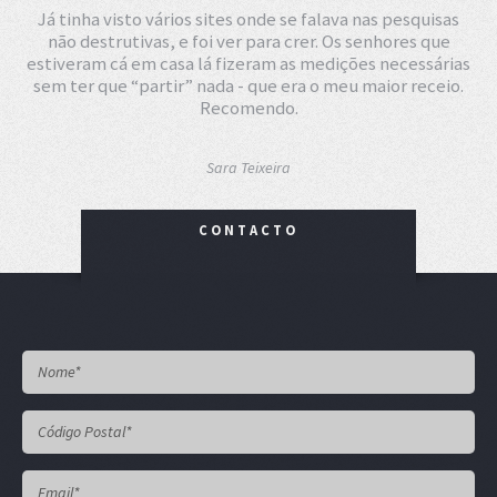
Já tinha visto vários sites onde se falava nas pesquisas
não destrutivas, e foi ver para crer. Os senhores que
estiveram cá em casa lá fizeram as medições necessárias
sem ter que “partir” nada - que era o meu maior receio.
Recomendo.
Sara Teixeira
CONTACTO