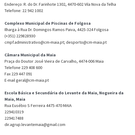
Endereço: R. do Dr. Farinhote 1302, 4470-602 Vila Nova da Telha
Telefone: 22 942 1002
Complexo Municipal de Piscinas de Folgosa
Ilharga à Rua Dr. Domingos Ramos Paiva, 4425-324 Folgosa
(+351) 229828930
cmpf.administrativo@cm-maia.pt; desporto@cm-maia.pt
Câmara Municipal da Maia
Praça do Doutor José Vieira de Carvalho, 4474-006 Maia
Telefone 229 408 600
Fax 229 447 091
E-mail geral@cm-maia.pt
Escola Básica e Secundária do Levante da Maia, Nogueira da
Maia, Maia
Rua Eusébio S Ferreira 4475-470 MAIA
229410319
229417488
dir.agrup.levantemaia@gmail.com