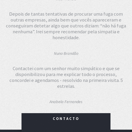
Depois de tantas tentativas de procurar uma fuga com
outras empresas, ainda bem que vocês apareceram e
conseguiram detetar algo que outros diziam: “não há fuga
nenhuma”. Irei sempre recomendar pela simpatia e
honestidade.
Nuno Brandão
Contactei com um senhor muito simpático e que se
disponibilizou para me explicar todo o processo,
concordei e agendamos - resolvido na primeira visita. 5
estrelas.
Anabela Fernandes
CONTACTO