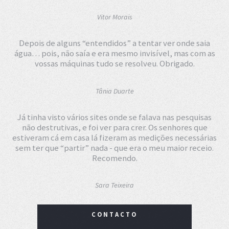
Vitor Morais
Depois de alguns “entendidos” a tentar ver onde saia
água… pois, não saía e era mesmo invisível, mas com as
vossas máquinas tudo se resolveu. Obrigado.
Tânia Duarte
Já tinha visto vários sites onde se falava nas pesquisas
não destrutivas, e foi ver para crer. Os senhores que
estiveram cá em casa lá fizeram as medições necessárias
sem ter que “partir” nada - que era o meu maior receio.
Recomendo.
Sara Teixeira
CONTACTO