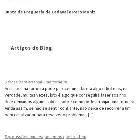
Junta de Freguesia de Cadaval e Pero Moniz
Rua Padre José Inácio Pereira, 55, 2550-163 Cadaval
262188977 / 262691098
262188978 / 262691098
geral@ufcadavaleperomoniz.pt
Artigos do Blog
Junta de Freguesia de Lamas e Cercal
E.N. 115-1 nº 27, 2550-362 Chão de Sapo
262695421 / 263486750
geral@jflamasecercal.pt
5 dicas para arranjar uma torneira
Junta de Freguesia de Painho e Figueiros
Arranjar uma torneira pode parecer uma tarefa algo difícil mas, na
Rua Dr. António José de Almeida e Silva, 19, 2550-429 Painho
verdade, muitas vezes, isto é algo que conseguirá fazer sozinho.
262744011 (sede) / 262740074 (delegação de Figueiros)
Hoje deixamos algumas dicas sobre como pode arranjar uma torneira.
ujfpainhoefigueiros@sapo.pt
Ainda assim, se não se sentir confiante, não deixe de recorrer a um
bom canalizador para resolver o problema... [...]
Santa Casa Da Misericórdia Do Cadaval
Endereço: R. Padre José Inácio Pereira 27, Cadaval
Telefone: 262 696 147
5 profissões que esquecemos que existem