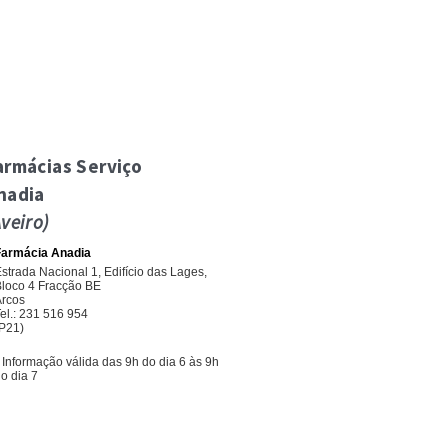
armácias Serviço
nadia
Aveiro)