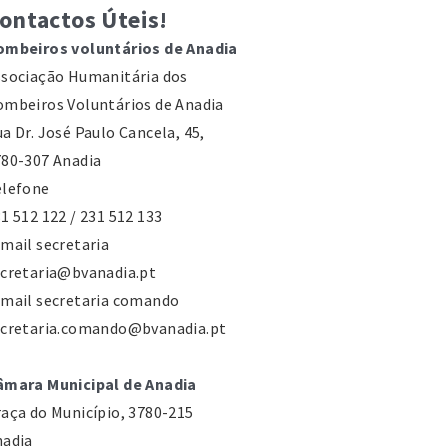
ontactos Úteis!
ombeiros voluntários de Anadia
sociação Humanitária dos
mbeiros Voluntários de Anadia
a Dr. José Paulo Cancela, 45,
80-307 Anadia
elefone
1 512 122 / 231 512 133
mail secretaria
cretaria@bvanadia.pt
mail secretaria comando
ecretaria.comando@bvanadia.pt
âmara Municipal de Anadia
aça do Município, 3780-215
nadia