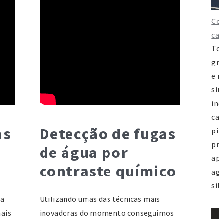
Ru
C
A
c
23
To
j
gr
h
e 
si
J
i
Av
ca
1
as
Detecção de fugas
pi
23
pr
23
de água por
ap
jf
contraste químico
ag
ht
si
ma
Utilizando umas das técnicas mais
Ju
ais
inovadoras do momento conseguimos
d