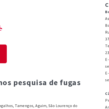
C
B
As
Bo
Ru
37
T
23
E-
se
E-
s
os pesquisa de fugas
C
Pr
angalhos, Tamengos, Aguim, São Lourenço do
A