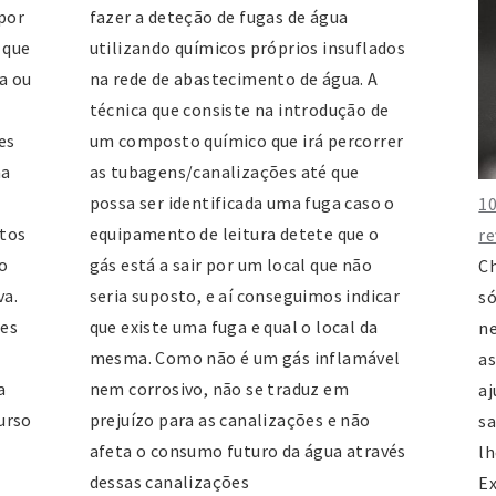
por
fazer a deteção de fugas de água
Ru
 que
utilizando químicos próprios insuflados
Vi
a ou
na rede de abastecimento de água. A
23
técnica que consiste na introdução de
23
es
um composto químico que irá percorrer
j
ma
as tubagens/canalizações até que
h
possa ser identificada uma fuga caso o
10
ntos
equipamento de leitura detete que o
re
U
o
gás está a sair por um local que não
Ch
M
va.
seria suposto, e aí conseguimos indicar
só
Ru
des
que existe uma fuga e qual o local da
ne
A
mesma. Como não é um gás inflamável
as
23
a
nem corrosivo, não se traduz em
aj
23
urso
prejuízo para as canalizações e não
sa
u
afeta o consumo futuro da água através
lh
w
dessas canalizações
Ex