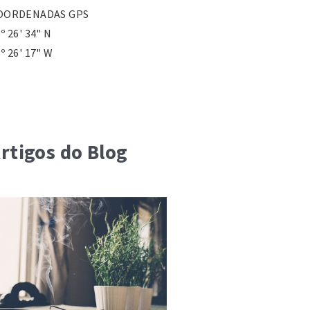
OORDENADAS GPS
º 26' 34" N
º 26' 17" W
lefone: 231510730
x: 231510739
te: http://www.cm-anadia.pt
mail: geral@cm-anadia.pt
rtigos do Blog
uarda Nacional Republicana de
nadia
. Engenheiro Tavares da Silva 1,
80-202 Anadia
lefone: 231 512 341
unta de Freguesia de Avelãs de
aminho