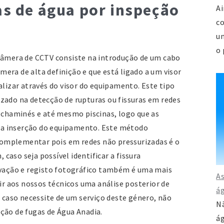
as de água por inspeção
Ai
co
um
o 
câmera de CCTV consiste na introdução de um cabo
era de alta definição e que está ligado a um visor
alizar através do visor do equipamento. Este tipo
zado na detecção de rupturas ou fissuras em redes
, chaminés e até mesmo piscinas, logo que as
a inserção do equipamento. Este método
omplementar pois em redes não pressurizadas é o
aso seja possível identificar a fissura
avação e registo fotográfico também é uma mais
As
tir aos nossos técnicos uma análise posterior de
á
, caso necessite de um serviço deste género, não
Nã
ção de fugas de Água Anadia.
ág