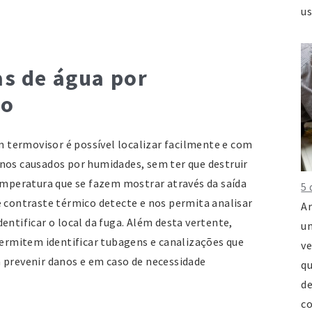
us
U
T
Ru
as de água por
T
Se
co
Po
Em
termovisor é possível localizar facilmente e com
j
nos causados por humidades, sem ter que destruir
p
temperatura que se fazem mostrar através da saída
5 
ht
e contraste térmico detecte e nos permita analisar
Ar
P
entificar o local da fuga. Além desta vertente,
um
lo
rmitem identificar tubagens e canalizações que
ve
ag
 prevenir danos e em caso de necessidade
qu
de
co