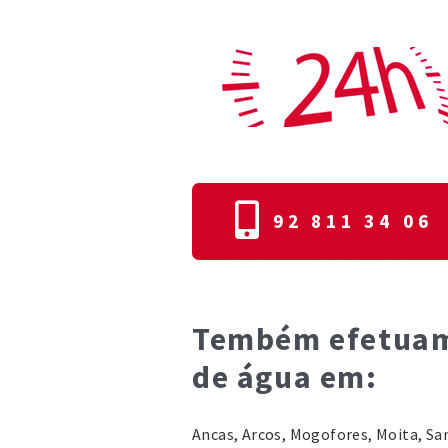
92 811 34 06
Tembém efetuam
de água em:
Ancas, Arcos, Mogofores, Moita, S