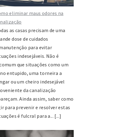
a da Escola, nº31, 3780-351
omo eliminar maus odores na
velãs de Caminho
analização
4 741 290
das as casas precisam de uma
unta@avelasdecaminho.pt
ande dose de cuidados
ttp://www.avelasdecaminho.pt/
manutenção para evitar
tuações indesejáveis. Não é
unta de Freguesia de Sangalhos
ncomum que situações como um
enida Dr. Seabra Dinis, 474, 3780-
no entupido, uma torneira a
11 Sangalhos
ngar ou um cheiro indesejável
4 742 174
oveniente da canalização
4 182 086
areçam. Ainda assim, saber como
sangalhos@mail.telepac.pt
ir para prevenir e resolver estas
tp://www.freguesiadesangalhos.eu
tuações é fulcral para a... [...]
nta de Freguesia de Vilar Nova
e Monsarros