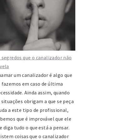
a do Cai Água, nº4, 3780-566 -
la Nova de Monsarros
1 516 466
1 516 466
fvnm@sapo.pt
ttp://www.freguesiadevilanovademonsarros.eu
 segredos que o canalizador não
vela
nião das Freguesias de Arcos e
amar um canalizador é algo que
ogofores
 fazemos em caso de última
a do Centro Cultural, 3780-311 -
cessidade. Ainda assim, quando
nadia
 situações obrigam a que se peça
1 511 703
uda a este tipo de profissional,
1 511 703
bemos que é improvável que ele
farcosmogofores@gmail.com
e diga tudo o que está a pensar.
ww.uf-arcosemogofores.pt
istem coisas que o canalizador