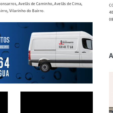
 Monsarros, Avelãs de Caminho, Avelãs de Cima,
C
rro, Vilarinho do Bairro.
40
08
Te
Fa
Si
E
A
G
A
Av
37
Te
J
C