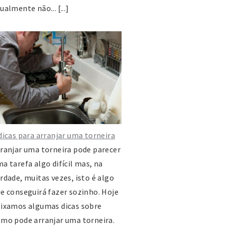
ualmente não... [...]
nião das Freguesias de
amengos, Aguim e Óis do Bairro
a das Palmeiras, nº 5, 3780-544
amengos
de: 231 512 541 , 231 516 730
sto Correios: 231 525 337
ail:
ftamengos.secretaria@gmail.com
ostocttcuria@outlook.pt
dicas para arranjar uma torneira
tp://www.portalautarquico.pt/pt-
ranjar uma torneira pode parecer
T/entidades-
a tarefa algo difícil mas, na
cais/freguesias/tamengos-
rdade, muitas vezes, isto é algo
uim-e-ois-do-bairro--anadia-/
e conseguirá fazer sozinho. Hoje
ixamos algumas dicas sobre
mo pode arranjar uma torneira.