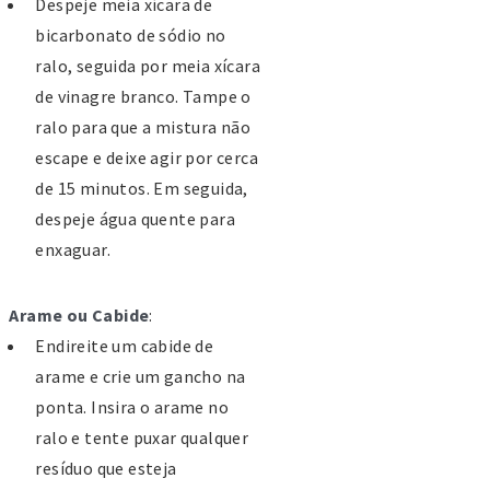
Despeje meia xícara de
alvaterra de Magos
bicarbonato de sódio no
 Prof. Natercia C. Rita Assunção
ralo, seguida por meia xícara
120-099 SALVATERRA DE MAGOS
de vinagre branco. Tampe o
63500310
ralo para que a mistura não
63500319
escape e deixe agir por cerca
w.ae-salvaterra.pt
de 15 minutos. Em seguida,
iretoraesm@ae-salvaterra.pt
despeje água quente para
enxaguar.
armácias de serviço Salvaterra
e Magos
Arame ou Cabide
:
ARMÁCIA UNIÃO
Endireite um cabide de
a João Pinto Figueiredo, 139
arame e crie um gancho na
arinhais
ponta. Insira o arame no
63595109
ralo e tente puxar qualquer
ARMÁCIA CARVALHO
resíduo que esteja
a Dr. Gregório Fernandes, 20-22