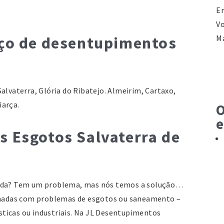
En
Vo
ço de desentupimentos
M
Te
C
alvaterra, Glória do Ribatejo. Almeirim, Cartaxo,
Ci
iarça.
O
S
e
Ru
 Esgotos Salvaterra de
r/
M
Te
pida? Tem um problema, mas nós temos a solução…
C
ionadas com problemas de esgotos ou saneamento –
d
ticas ou industriais. Na JL Desentupimentos
Mo