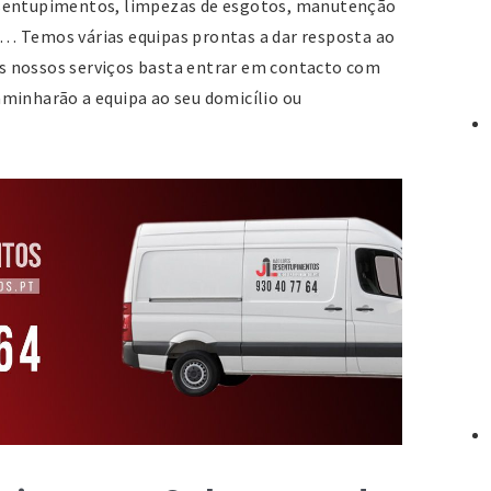
esentupimentos, limpezas de esgotos, manutenção
21
… Temos várias equipas prontas a dar resposta ao
Te
 os nossos serviços basta entrar em contacto com
Fa
minharão a equipa ao seu domicílio ou
E
s
Es
S
Ba
M
2
2
w
s
E