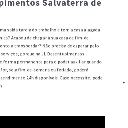
pimentos Salvaterra de
S
R.
2
2
ma saída tardia do trabalho e tem a casa alagada
2
ita? Acabou de chegar à sua casa de fim-de-
ww
nto a transbordar? Não precisa de esperar pelo
d
s serviços, porque na JL Desentupimentos
e forma permanente para o poder auxiliar quando
F
 for, seja fim-de-semana ou feriado, poderá
d
atendimento 24h disponíveis. Caso necessite, pode
F
s.
Ru
M
2
F
Ru