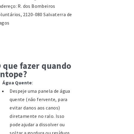
dereço: R. dos Bombeiros
luntários, 2120-080 Salvaterra de
agos
lefone: 263 504 463
onservatória do Registo
vil/Predial/Comercial de
 que fazer quando
alvaterra de Magos
ntope?
a Capitão Salgueiro Maia, n.º 13
c Esq.,2120-080 Salvaterra de
Água Quente
:
agos
Despeje uma panela de água
lefone:263 509 050
quente (não fervente, para
evitar danos aos canos)
âmara Municipal de Salvaterra
diretamente no ralo. Isso
e Magos
pode ajudar a dissolver ou
rada: Praça da República, nº 1,
soltar a gordura ou resíduos