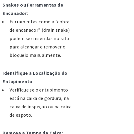
Snakes ou Ferramentas de
Encanador
:
scina Municipal Salvaterra de
Ferramentas como a “cobra
agos
de encanador” (drain snake)
20 Salvaterra de Magos
podem ser inseridas no ralo
l.: 263 509 550
para alcançar e remover o
x: 263 509 501
bloqueio manualmente.
mail: desporto@cm-
alvaterrademagos.pt
Identifique a Localização do
egurança Social Salvaterra de
Entupimento
:
agos
Verifique se o entupimento
dereço: Av. Dr. Roberto Ferreira
está na caixa de gordura, na
nseca 5, 2120-095 Salvaterra de
caixa de inspeção ou na caixa
agos
de esgoto.
lemóvel: 919 105 407
Remova a Tampa da Caixa
: