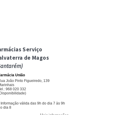
armácias Serviço
alvaterra de Magos
Santarém)