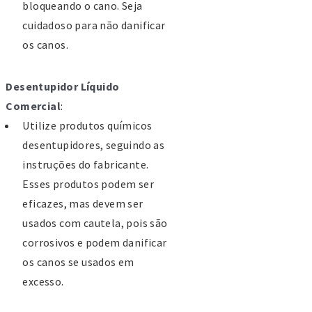
bloqueando o cano. Seja
lvaterra de Magos
cuidadoso para não danificar
63504402
os canos.
ARMÁCIA MARTINS
a Heróis de Chaves, 31 Salvaterra
Desentupidor Líquido
 Magos ( Frente à
Comercial
:
odoviária)263504319
Utilize produtos químicos
desentupidores, seguindo as
unta de Freguesia de Marinhais
instruções do fabricante.
dereço: R. João Pinto Figueiredo,
Esses produtos podem ser
25-181 Marinhais
eficazes, mas devem ser
lefone: 263 595 114
usados com cautela, pois são
corrosivos e podem danificar
unta de Freguesia de Muge
os canos se usados em
dereço: Rua Vasco da Gama 37,
excesso.
125-322 Muge
lefone: 243 581 130