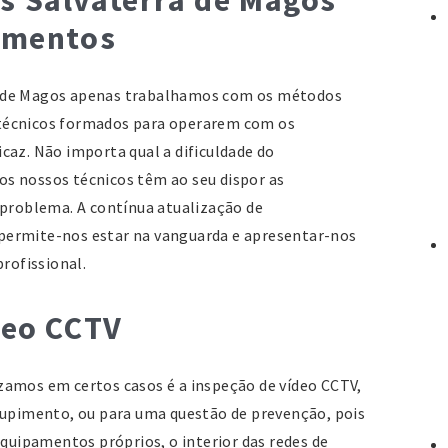
amentos
Pi
M
 de Magos apenas trabalhamos com os métodos
21
técnicos formados para operarem com os
Te
caz. Não importa qual a dificuldade do
Fa
s nossos técnicos têm ao seu dispor as
e
 problema. A contínua atualização de
s
ermite-nos estar na vanguarda e apresentar-nos
profissional.
S
M
deo CCTV
En
Fo
M
zamos em certos casos é a inspeção de vídeo CCTV,
Te
tupimento, ou para uma questão de prevenção, pois
equipamentos próprios, o interior das redes de