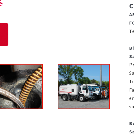
C
A
F
Te
Bi
S
Pr
Sa
Te
Fa
e
s
B
S