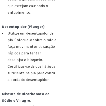
20-072 Salvaterra de Magos
que estejam causando o
l: 263 509 500
entupimento.
x: 263 509 501
mail: geral@cm-
Desentupidor (Plunger)
:
alvaterrademagos.pt
Utilize um desentupidor de
pia. Coloque-o sobre o ralo e
cola Básica de Marinhais,
faça movimentos de sucção
alvaterra de Magos
rápidos para tentar
irro Santo António 2125-115
desalojar o bloqueio.
ARINHAIS
Certifique-se de que há água
63590080
suficiente na pia para cobrir
63590081
a borda do desentupidor.
ww.aemarinhais.com
ecmarinhais@gmail.com
Mistura de Bicarbonato de
Sódio e Vinagre
:
scola Básica e Secundária de