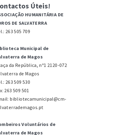
ontactos Úteis!
SSOCIAÇÃO HUMANITÁRIA DE
OROS DE SALVATERRA
l.: 263 505 709
blioteca Municipal de
alvaterra de Magos
aça da República, nº1 2120-072
lvaterra de Magos
l.: 263 509 530
x: 263 509 501
mail: bibliotecamunicipal@cm-
alvaterrademagos.pt
ombeiros Voluntários de
alvaterra de Magos