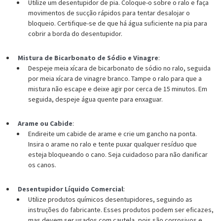
Utilize um desentupidor de pia. Coloque-o sobre o ralo e faça
movimentos de sucção rápidos para tentar desalojar o
bloqueio. Certifique-se de que há água suficiente na pia para
cobrir a borda do desentupidor.
Mistura de Bicarbonato de Sódio e Vinagre
:
Despeje meia xícara de bicarbonato de sódio no ralo, seguida
por meia xícara de vinagre branco. Tampe o ralo para que a
mistura não escape e deixe agir por cerca de 15 minutos. Em
seguida, despeje água quente para enxaguar.
Arame ou Cabide
:
Endireite um cabide de arame e crie um gancho na ponta.
Insira o arame no ralo e tente puxar qualquer resíduo que
esteja bloqueando o cano. Seja cuidadoso para não danificar
os canos.
Desentupidor Líquido Comercial
:
Utilize produtos químicos desentupidores, seguindo as
instruções do fabricante. Esses produtos podem ser eficazes,
mas devem ser usados com cautela, pois são corrosivos e