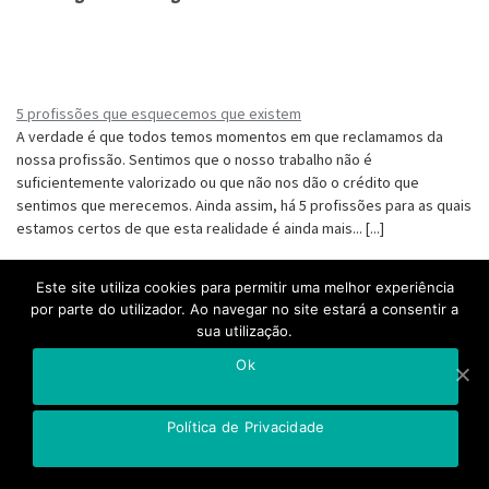
5 profissões que esquecemos que existem
A verdade é que todos temos momentos em que reclamamos da
nossa profissão. Sentimos que o nosso trabalho não é
suficientemente valorizado ou que não nos dão o crédito que
sentimos que merecemos. Ainda assim, há 5 profissões para as quais
estamos certos de que esta realidade é ainda mais... [...]
Este site utiliza cookies para permitir uma melhor experiência
10 segredos que o canalizador não revela
por parte do utilizador. Ao navegar no site estará a consentir a
Chamar um canalizador é algo que só fazemos em caso de última
sua utilização.
necessidade. Ainda assim, quando as situações obrigam a que se
Ok
peça ajuda a este tipo de profissional, sabemos que é improvável
que ele lhe diga tudo o que está a pensar. Existem coisas que o
canalizador usualmente não... [...]
Política de Privacidade