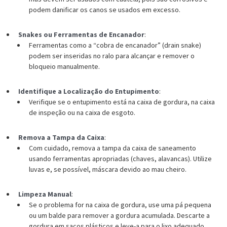
podem danificar os canos se usados em excesso.
Snakes ou Ferramentas de Encanador
:
Ferramentas como a “cobra de encanador” (drain snake)
podem ser inseridas no ralo para alcançar e remover o
bloqueio manualmente.
Identifique a Localização do Entupimento
:
Verifique se o entupimento está na caixa de gordura, na caixa
de inspeção ou na caixa de esgoto.
Remova a Tampa da Caixa
:
Com cuidado, remova a tampa da caixa de saneamento
usando ferramentas apropriadas (chaves, alavancas). Utilize
luvas e, se possível, máscara devido ao mau cheiro.
Limpeza Manual
:
Se o problema for na caixa de gordura, use uma pá pequena
ou um balde para remover a gordura acumulada. Descarte a
gordura em sacos plásticos e leve-a para o lixo adequado.